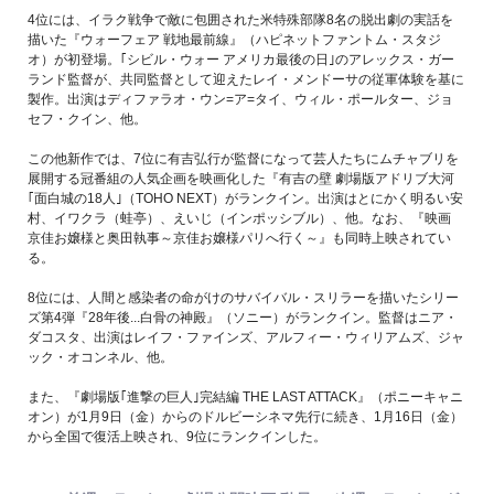
4位には、イラク戦争で敵に包囲された米特殊部隊8名の脱出劇の実話を
描いた『ウォーフェア 戦地最前線』（ハピネットファントム・スタジ
オ）が初登場。｢シビル・ウォー アメリカ最後の日｣のアレックス・ガー
ランド監督が、共同監督として迎えたレイ・メンドーサの従軍体験を基に
製作。出演はディファラオ・ウン=ア=タイ、ウィル・ポールター、ジョ
セフ・クイン、他。
この他新作では、7位に有吉弘行が監督になって芸人たちにムチャブリを
展開する冠番組の人気企画を映画化した『有吉の壁 劇場版アドリブ大河
｢面白城の18人｣（TOHO NEXT）がランクイン。出演はとにかく明るい安
村、イワクラ（蛙亭）、えいじ（インポッシブル）、他。なお、『映画
京佳お嬢様と奥田執事～京佳お嬢様パリへ行く～』も同時上映されてい
る。
8位には、人間と感染者の命がけのサバイバル・スリラーを描いたシリー
ズ第4弾『28年後...白骨の神殿』（ソニー）がランクイン。監督はニア・
ダコスタ、出演はレイフ・ファインズ、アルフィー・ウィリアムズ、ジャ
ック・オコンネル、他。
また、『劇場版｢進撃の巨人｣完結編 THE LAST ATTACK』（ポニーキャニ
オン）が1月9日（金）からのドルビーシネマ先行に続き、1月16日（金）
から全国で復活上映され、9位にランクインした。