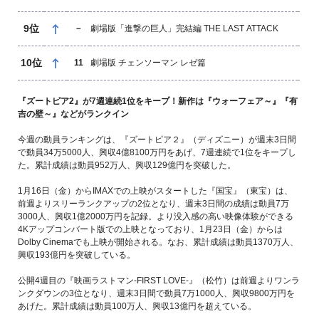
9位
－
劇場版「進撃の巨人」完結編 THE LAST ATTACK
10位
11
劇場版 チェンソーマン レゼ篇
『ズートピア2』が7週連続1位をキープ！新作は『ウォーフェア～』『有
吉の壁～』などがランクイン
今週の動員ランキングは、『ズートピア２』（ディズニー）が週末3日間
で動員34万5000人、興収4億8100万円をあげ、7週連続で1位をキープし
た。累計成績は動員952万人、興収129億円を突破した。
1月16日（金）からIMAXでの上映がスタートした『国宝』（東宝）は、
前週よりスリーランクアップの2位となり、週末3日間の成績は動員7万
3000人、興収1億2000万円を記録。より没入感の高い映像体験ができる
4Kアップコンバート版での上映となっており、1月23日（金）からは
Dolby Cinemaでも上映が開始される。なお、累計成績は動員1370万人、
興収193億円を突破している。
公開4週目の『映画ラストマン‐FIRST LOVE‐』（松竹）は前週よりワンラ
ンクダウンの3位となり、週末3日間で動員7万1000人、興収9800万円を
あげた。累計成績は動員100万人、興収13億円を超えている。