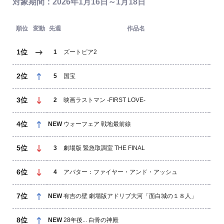
対象期間：2026年1月16日～1月18日
順位
変動
先週
作品名
1位
1
ズートピア2
2位
5
国宝
3位
2
映画ラストマン -FIRST LOVE-
ハ
4位
NEW
ウォーフェア 戦地最前線
5位
3
劇場版 緊急取調室 THE FINAL
6位
4
アバター：ファイヤー・アンド・アッシュ
7位
NEW
有吉の壁 劇場版アドリブ大河「面白城の１８人」
8位
NEW
28年後... 白骨の神殿