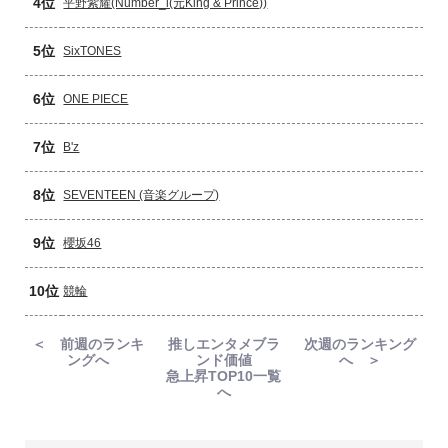
4位
平野紫耀(Number_i(元King & Prince))
5位
SixTONES
6位
ONE PIECE
7位
B'z
8位
SEVENTEEN (音楽グループ)
9位
櫻坂46
10位
競輪
＜ 前週のランキ
推しエンタメブラ
次週のランキング
ングへ
ンド価値
へ ＞
急上昇TOP10一覧
へ