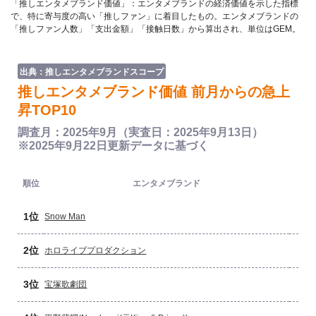
「推しエンタメブランド価値」：エンタメブランドの経済価値を示した指標
で、特に寄与度の高い「推しファン」に着目したもの。エンタメブランドの
「推しファン人数」「支出金額」「接触日数」から算出され、単位はGEM。
出典：推しエンタメブランドスコープ
推しエンタメブランド価値 前月からの急上
昇TOP10
調査月：2025年9月（実査日：2025年9月13日）
※2025年9月22日更新データに基づく
推
順位
エンタメブランド
ブ
1位
Snow Man
2位
ホロライブプロダクション
3位
宝塚歌劇団