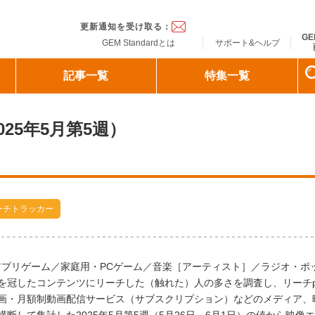
ndard
更新通知を受け取る：
GE
GEM Standardとは
サポート&ヘルプ
記事一覧
特集一覧
025年5月第5週）
ーチトラッカー
書籍／アプリゲーム／家庭用・PCゲーム／音楽［アーティスト］／ラジオ・ポ
を冠したコンテンツにリーチした（触れた）人の多さを調査し、リーチp
画・月額制動画配信サービス（サブスクリプション）などのメディア、