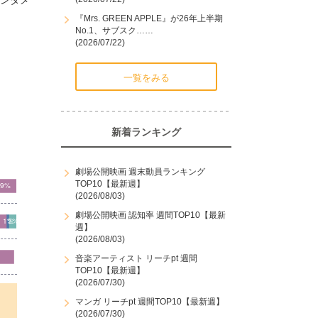
エンタメ
『Mrs. GREEN APPLE』が26年上半期
No.1、サブスク……
(2026/07/22)
一覧をみる
新着ランキング
劇場公開映画 週末動員ランキング
TOP10【最新週】
(2026/08/03)
劇場公開映画 認知率 週間TOP10【最新
週】
(2026/08/03)
音楽アーティスト リーチpt 週間
TOP10【最新週】
(2026/07/30)
マンガ リーチpt 週間TOP10【最新週】
(2026/07/30)