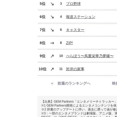
5位
プロ野球
3
6位
報道ステーション
4
7位
キャスター
6
8位
ZIP!
8
9位
べらぼう〜蔦重栄華乃夢噺〜
10
10位
対岸の家事
11
＜ 前週のランキングへ
映
【出典】GEM Partners「エンタメリーチトラッカー
※1 GEM Partners開発によるエンタメコンテン
※2 辞書のアップデートに伴い、過去に遡って値が
※3：一部のエンタメブランドは劇場版、アニメ版、実写