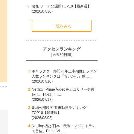
映像 リーチpt 週間TOP10【最新週】
(2026/07/30)
一覧をみる
アクセスランキング
（過去30日間）
キャラクター部門26年上半期推しファン
人数ランキングは『ちいかわ』盤……
(2026/07/10)
NetflixがPrime Videoを上回りリーチ首
位に、1位は『……
(2026/07/17)
劇場公開映画 週末動員ランキング
TOP10【最新週】
(2026/08/03)
Netflix作品が日本・欧米・アジアドラマ
で首位、Prime Vi……