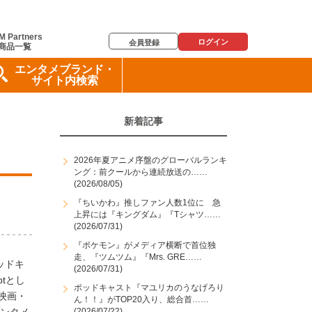
M Partners
ログイン
会員登録
商品一覧
エンタメブランド・
サイト内検索
新着記事
2026年夏アニメ序盤のグローバルランキ
ング：前クールから連続放送の……
(2026/08/05)
『ちいかわ』推しファン人数1位に 急
上昇には『キングダム』『Tシャツ……
(2026/07/31)
『ポケモン』がメディア横断で首位独
走、『ツムツム』『Mrs. GRE……
ッドキ
(2026/07/31)
tとし
ポッドキャスト『マユリカのうなげろり
映画・
ん！！』がTOP20入り、総合首……
(2026/07/22)