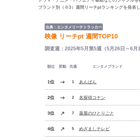
ドラマ・アニメ・バラエティ番組などのジャンルを横断
ブランド別（※3）週間リーチptランキングを発表
出典：エンタメリーチトラッカー
映像 リーチpt 週間TOP10
調査週：2025年5月第5週（5月26日～6月
順位
変動
先週
エンタメブランド
1位
あんぱん
1
2位
名探偵コナン
2
3位
薬屋のひとりごと
7
4位
めざましテレビ
5