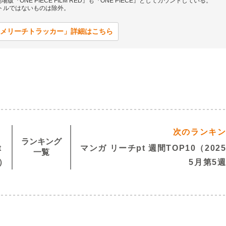
版『ONE PIECE FILM RED』も『ONE PIECE』としてカウントしている。
イトルではないものは除外。
メリーチトラッカー」詳細はこちら
次のランキ
ランキング
t
マンガ リーチpt 週間TOP10（202
一覧
）
5月第5