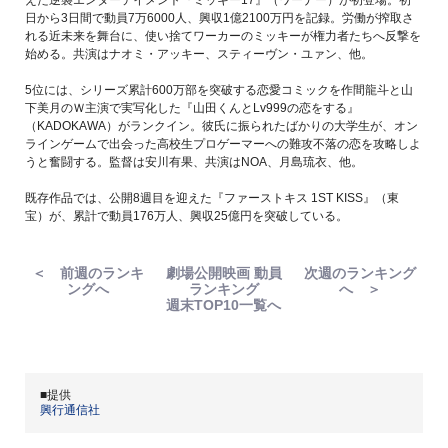
えた逆襲エンターテイメント『ミッキー17』（ワーナー）が初登場。初
日から3日間で動員7万6000人、興収1億2100万円を記録。労働が搾取さ
れる近未来を舞台に、使い捨てワーカーのミッキーが権力者たちへ反撃を
始める。共演はナオミ・アッキー、スティーヴン・ユァン、他。
5位には、シリーズ累計600万部を突破する恋愛コミックを作間龍斗と山
下美月のＷ主演で実写化した『山田くんとLv999の恋をする』
（KADOKAWA）がランクイン。彼氏に振られたばかりの大学生が、オン
ラインゲームで出会った高校生プロゲーマーへの難攻不落の恋を攻略しよ
うと奮闘する。監督は安川有果、共演はNOA、月島琉衣、他。
既存作品では、公開8週目を迎えた『ファーストキス 1ST KISS』（東
宝）が、累計で動員176万人、興収25億円を突破している。
＜ 前週のランキ
劇場公開映画 動員
次週のランキング
ングへ
ランキング
へ ＞
週末TOP10一覧へ
■提供
興行通信社