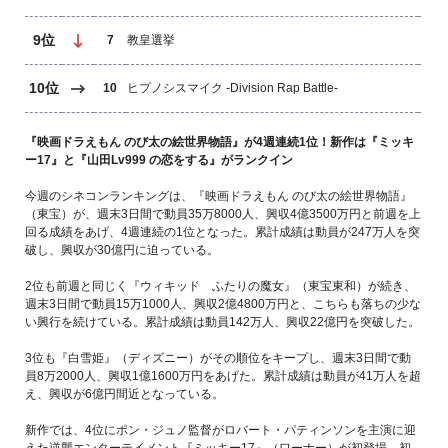
9位
7
教皇選挙
10位
10
ヒプノシスマイク -Division Rap Battle-
『映画ドラえもん のび太の絵世界物語』が4週連続1位！新作は『ミッキ
ー17』と『山田Lv999 の恋をする』がランクイン
今週のシネコンランキングは、『映画ドラえもん のび太の絵世界物語』
（東宝）が、週末3日間で動員35万8000人、興収4億3500万円と前週を上
回る成績をあげ、4週連続の1位となった。累計成績は動員が247万人を突
破し、興収が30億円に迫っている。
2位も前週と同じく『ウィキッド ふたりの魔女』（東宝東和）が続き、
週末3日間で動員15万1000人、興収2億4800万円と、こちらも落ちの少な
い興行を続けている。累計成績は動員142万人、興収22億円を突破した。
3位も『白雪姫』（ディズニー）がその順位をキープし、週末3日間で動
員8万2000人、興収1億1600万円をあげた。累計成績は動員が41万人を超
え、興収が6億円間近となっている。
新作では、4位にポン・ジュノ監督がロバート・パティンソンを主演に迎