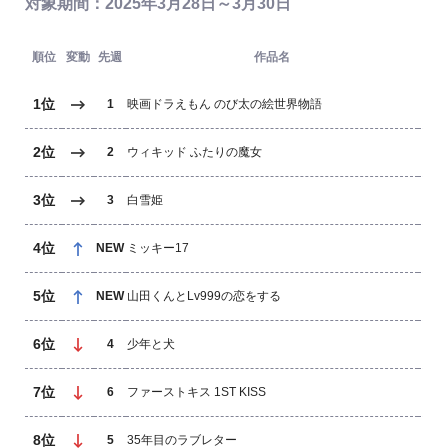
対象期間：2025年3月28日～3月30日
順位
変動
先週
作品名
1位
1
映画ドラえもん のび太の絵世界物語
2位
2
ウィキッド ふたりの魔女
3位
3
白雪姫
4位
NEW
ミッキー17
5位
NEW
山田くんとLv999の恋をする
6位
4
少年と犬
7位
6
ファーストキス 1ST KISS
8位
5
35年目のラブレター