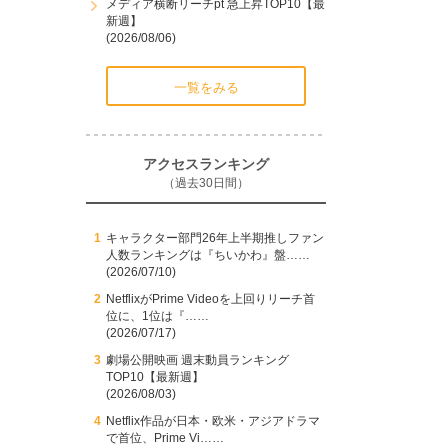
メディア横断リーチpt 急上昇TOP10【最
新週】
(2026/08/06)
一覧をみる
アクセスランキング
（過去30日間）
キャラクター部門26年上半期推しファン
人数ランキングは『ちいかわ』盤……
(2026/07/10)
NetflixがPrime Videoを上回りリーチ首
位に、1位は『……
(2026/07/17)
劇場公開映画 週末動員ランキング
TOP10【最新週】
(2026/08/03)
Netflix作品が日本・欧米・アジアドラマ
で首位、Prime Vi……