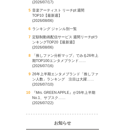
(2026/07/17)
音楽アーティスト リーチpt 週間
TOP10【最新週】
(2026/08/06)
ランキング ジャンル別一覧
定額制動画配信サービス 週間リーチptラ
ンキングTOP20【最新週】
(2026/08/06)
「推しファン分析マップ」でみる26年上
期TOP100エンタメブランド……
(2026/07/16)
26年上半期エンタメブランド「推しファ
ン人数」ランキング 注目は大躍……
(2026/07/10)
『Mrs. GREEN APPLE』が26年上半期
No.1、サブスク……
(2026/07/22)
お知らせ