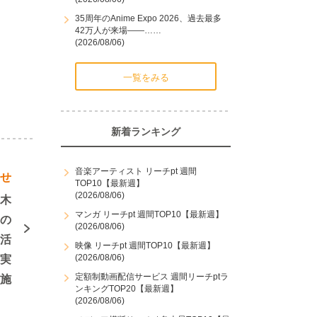
35周年のAnime Expo 2026、過去最多
42万人が来場――……
(2026/08/06)
一覧をみる
新着ランキング
音楽アーティスト リーチpt 週間
らせ
TOP10【最新週】
(2026/08/06)
八木
マンガ リーチpt 週間TOP10【最新週】
通の
(2026/08/06)
を活
映像 リーチpt 週間TOP10【最新週】
(2026/08/06)
を実
定額制動画配信サービス 週間リーチptラ
施
ンキングTOP20【最新週】
(2026/08/06)