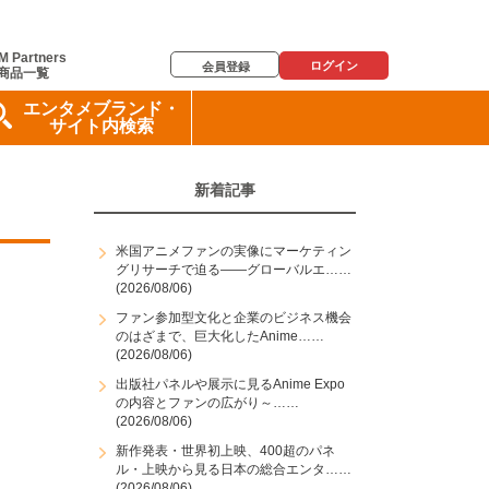
M Partners
ログイン
会員登録
商品一覧
エンタメブランド・
サイト内検索
新着記事
米国アニメファンの実像にマーケティン
グリサーチで迫る――グローバルエ……
(2026/08/06)
ファン参加型文化と企業のビジネス機会
のはざまで、巨大化したAnime……
(2026/08/06)
出版社パネルや展示に見るAnime Expo
の内容とファンの広がり～……
(2026/08/06)
新作発表・世界初上映、400超のパネ
ル・上映から見る日本の総合エンタ……
(2026/08/06)