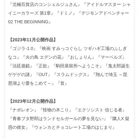
『北極百貨店のコンシェルジュさん』『アイドルマスター シャ
イニーカラーズ 第1章』『ドミノ』『デジモンアドベンチャー
02 THE BEGINNING』
【2023年11月公開作品】
『ゴジラ-1.0』『映画 すみっコぐらし ツギハギ工場のふしぎ
なコ』『火の鳥 エデンの花』『おしょりん』『マーベルズ』
『法廷遊戯』『正欲』『駒田蒸留所へようこそ』『鬼太郎誕生
ゲゲゲの謎』『OUT』『スラムドッグス』『翔んで埼玉 ～琵
琶湖より愛をこめて～』『首』
【2023年12月公開作品】
『ナポレオン』『怪物の木こり』『エクソシスト 信じる者』
『青春ブタ野郎はランドセルガールの夢を見ない』『隣人X 疑
惑の彼女』『ウォンカとチョコレート工場のはじまり』