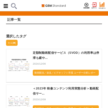
記事一覧
選択したタグ
セル[
]
定額制動画配信サービス（SVOD）の利用率は停
滞も緩や...
2024/12/06
動画配信／放送／ビデオソフト市場 ユーザー分析レポー
ト
＜2023年 映像コンテンツ利用実態分析＞動画配
信サー...
2023/12/09