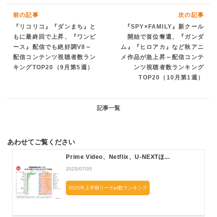
前の記事
次の記事
『リコリコ』『ダンまち』と
『SPY×FAMILY』新クール
もに最終回で上昇、『ワンピ
開始で首位奪還、『ガンダ
ース』配信でも絶好調V8～
ム』『ヒロアカ』など秋アニ
配信コンテンツ視聴者数ラン
メ作品が急上昇～配信コンテ
キングTOP20（9月第5週）
ンツ視聴者数ランキング
TOP20（10月第1週）
記事一覧
あわせてご覧ください
Prime Video、Netflix、U-NEXTほ...
2025/07/05
2025年上半期リーチpt数ランキング