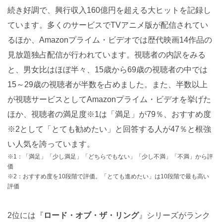
続き好調で、興行収入160億円を超える大ヒットを記録し
ています。多くのサービスでTVアニメ版が配信されてい
るほか、Amazonプライム・ビデオでは歴代映画14作品の
見放題独占配信が行われています。視聴者の内訳をみる
と、男女比はほぼ半々、15歳から69歳の視聴者の中では
15～29歳の視聴者が半数を占めました。また、半数以上
が視聴サービスとしてAmazonプライム・ビデオを挙げた
ほか、視聴者の満足度※1は「満足」が79％、おすすめ度
※2として「とても勧めたい」と回答する人が47％と根強
い人気を誇っています。
※1：「満足」「少し満足」「どちらでもない」「少し不満」「不満」から評
価
※2：おすすめ度を10段階で評価。「とても進めたい」は10段階で最も高い
評価
2位には『
ロード・オブ・ザ・リング
』シリーズがランク