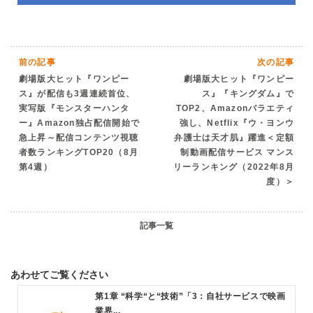
前の記事
次の記事
劇場版大ヒット『ワンピー
劇場版大ヒット『ワンピー
ス』が配信も3週連続首位、
ス』『キングダム』で
実写版『モンスターハンタ
TOP2、Amazonバラエティ
ー』Amazon独占配信開始で
強し、Netflix『ウ・ヨンウ
急上昇～配信コンテンツ視聴
弁護士は天才肌』躍進＜定額
者数ランキングTOP20（8月
制動画配信サービス マンス
第4週）
リーランキング（2022年8月
度）＞
記事一覧
あわせてご覧ください
第1章 “科学“と“技術”「3：自社サービスで映画
業界...