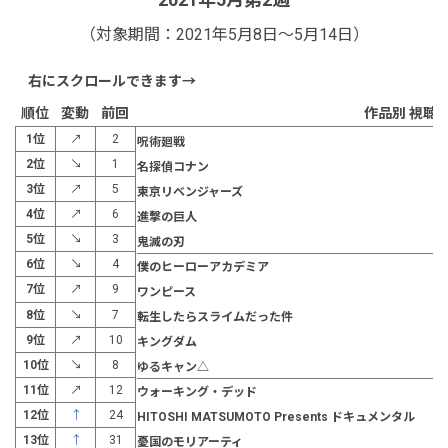
（対象期間：2021年5月8日～5月14日）
順位
変動
前回
作品別 視聴者
1位
↗
2
呪術廻戦
2位
↘
1
名探偵コナン
3位
↗
5
東京リベンジャーズ
4位
↗
6
進撃の巨人
5位
↘
3
鬼滅の刃
6位
↘
4
僕のヒーローアカデミア
7位
↗
9
ワンピース
8位
↘
7
転生したらスライムだった件
9位
↗
10
キングダム
10位
↘
8
ゆるキャン△
11位
↗
12
ウォーキング・デッド
12位
↑
24
HITOSHI MATSUMOTO Presents ドキュメンタル
13位
↑
31
憂国のモリアーティ