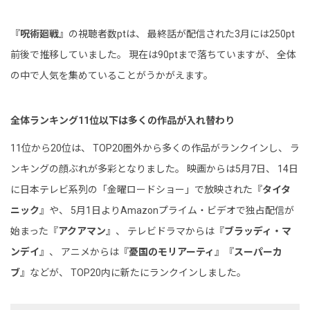
『
呪術廻戦
』の視聴者数ptは、 最終話が配信された3月には250pt
前後で推移していました。 現在は90ptまで落ちていますが、 全体
の中で人気を集めていることがうかがえます。
全体ランキング11位以下は多くの作品が入れ替わり
11位から20位は、 TOP20圏外から多くの作品がランクインし、 ラ
ンキングの顔ぶれが多彩となりました。 映画からは5月7日、 14日
に日本テレビ系列の「金曜ロードショー」で放映された『
タイタ
ニック
』や、 5月1日よりAmazonプライム・ビデオで独占配信が
始まった『
アクアマン
』、 テレビドラマからは『
ブラッディ・マ
ンデイ
』、 アニメからは『
憂国のモリアーティ
』『
スーパーカ
ブ
』などが、 TOP20内に新たにランクインしました。