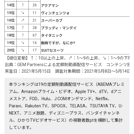
14位
↑
26
アクアマン
15位
↘
11
ヴィンチェンツォ
16位
↗
21
スーパーカブ
17位
↑
28
ブラッディ・マンデイ
18位
↑
67
タイタニック
19位
↘
16
蜘蛛ですが、なにか?
20位
↘
17
SUITS/スーツ
【順位変動】↑：10以上の上昇、↗：1～9の上昇、↘：1～9の下降
出典：GEM Partnersによる定額制動画配信サービス コンテンツ
実査日：2021年5月15日 調査対象期間：2021年5月8日～5月14日
本ランキングは19の定額制動画配信サービス（ABEMAプレミ
アム、Amazonプライム・ビデオ、Apple TV+、dTV、dアニ
メストア、FOD、Hulu、J:COMオンデマンド、Netflix、
Paravi、Rakuten TV、SPOOX、TELASA、TSUTAYA TV、U-
NEXT、アニメ放題、ディズニープラス、バンダイチャンネ
ル、ひかりTVビデオサービス）の視聴者数ptを横断して集計
しています。