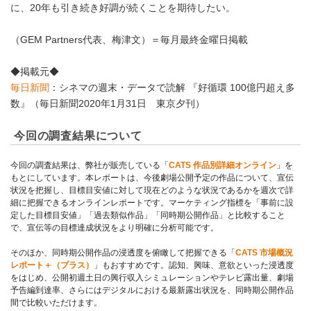
に、20年も引き続き好調が続くことを期待したい。
（GEM Partners代表、梅津文）＝毎月最終金曜日掲載
◆掲載元◆
毎日新聞
：シネマの週末・データで読解 『好循環 100億円超え多
数』（毎日新聞2020年1月31日 東京夕刊）
今回の調査結果について
今回の調査結果は、弊社が販売している「
CATS 作品別詳細オンライン
」を
もとにしています。本レポートは、今後劇場公開予定の作品について、宣伝
状況を把握し、目標目安値に対して現在どのような状況であるかを週次で詳
細に把握できるオンラインレポートです。マーケティング指標を「事前に設
定した目標目安値」「過去類似作品」「同時期公開作品」と比較すること
で、宣伝等の目標達成状況をより明確に分析可能です。
そのほか、同時期公開作品の浸透度を俯瞰して把握できる「
CATS 市場概況
レポート＋（プラス）
」もおすすめです。認知、興味、意欲といった浸透度
をはじめ、公開初週土日の興行収入シミュレーションやテレビ露出量、劇場
予告編到達率、さらにはデジタルにおける最新露出状況を、同時期公開作品
間で比較いただけます。