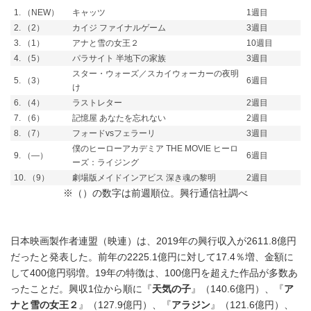
1. （NEW）
キャッツ
1週目
2. （2）
カイジ ファイナルゲーム
3週目
3. （1）
アナと雪の女王２
10週目
4. （5）
パラサイト 半地下の家族
3週目
スター・ウォーズ／スカイウォーカーの夜明
5. （3）
6週目
け
6. （4）
ラストレター
2週目
7. （6）
記憶屋 あなたを忘れない
2週目
8. （7）
フォードvsフェラーリ
3週目
僕のヒーローアカデミア THE MOVIE ヒーロ
9. （―）
6週目
ーズ：ライジング
10. （9）
劇場版メイドインアビス 深き魂の黎明
2週目
※（）の数字は前週順位。興行通信社調べ
日本映画製作者連盟（映連）は、2019年の興行収入が2611.8億円
だったと発表した。前年の2225.1億円に対して17.4％増、金額に
して400億円弱増。19年の特徴は、100億円を超えた作品が多数あ
ったことだ。興収1位から順に『
天気の子
』（140.6億円）、『
ア
ナと雪の女王２
』（127.9億円）、『
アラジン
』（121.6億円）、