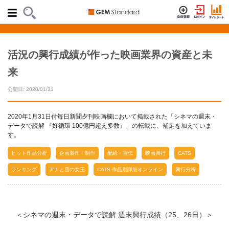
活況の興行成績が作った映画業界の資産と未
来
公開日: 2020/01/31
2020年1月31日付毎日新聞夕刊映画欄において掲載された「シネマの週末・
データで読解 『好循環 100億円超え多数』」の転載に、補足を加えていま
す。
ヒット作品分析
企画製作・制作
配給・宣伝
映画興行
CATS
ランキング
アナと雪の女王
CATS 作品別詳細オンライン
興行分析
＜シネマの週末・データで読解:週末興行成績（25、26日）＞