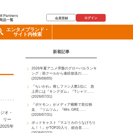
M Partners
ログイン
会員登録
商品一覧
エンタメブランド・
サイト内検索
新着記事
2026年夏アニメ序盤のグローバルランキ
ング：前クールから連続放送の……
(2026/08/05)
『ちいかわ』推しファン人数1位に 急
上昇には『キングダム』『Tシャツ……
(2026/07/31)
『ポケモン』がメディア横断で首位独
走、『ツムツム』『Mrs. GRE……
ラジオ・
(2026/07/31)
、リー
ポッドキャスト『マユリカのうなげろり
025年
ん！！』がTOP20入り、総合首……
(2026/07/22)