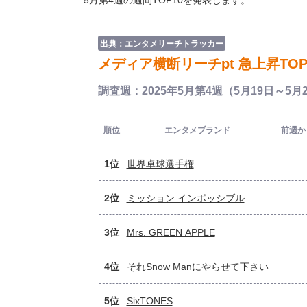
5月第4週の週間TOP10を発表します。
出典：エンタメリーチトラッカー
メディア横断リーチpt 急上昇TOP
調査週：2025年5月第4週（5月19日～5月
順位
エンタメブランド
前週か
1位
世界卓球選手権
2位
ミッション:インポッシブル
3位
Mrs. GREEN APPLE
4位
それSnow Manにやらせて下さい
5位
SixTONES