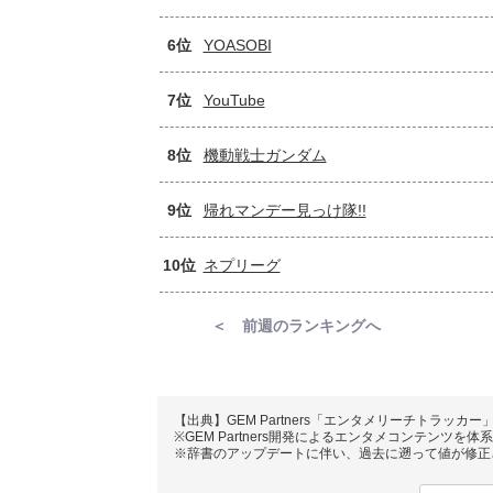
6位
YOASOBI
7位
YouTube
8位
機動戦士ガンダム
9位
帰れマンデー見っけ隊!!
10位
ネプリーグ
＜ 前週のランキングへ
【出典】GEM Partners「エンタメリーチトラッカー
※GEM Partners開発によるエンタメコンテンツ
※辞書のアップデートに伴い、過去に遡って値が修正