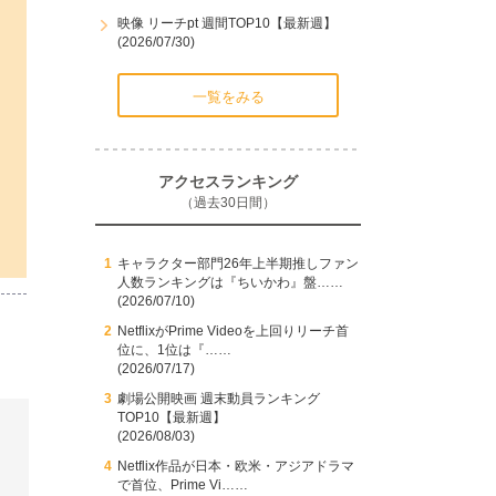
映像 リーチpt 週間TOP10【最新週】
(2026/07/30)
一覧をみる
アクセスランキング
（過去30日間）
キャラクター部門26年上半期推しファン
人数ランキングは『ちいかわ』盤……
(2026/07/10)
NetflixがPrime Videoを上回りリーチ首
位に、1位は『……
(2026/07/17)
劇場公開映画 週末動員ランキング
TOP10【最新週】
(2026/08/03)
Netflix作品が日本・欧米・アジアドラマ
で首位、Prime Vi……