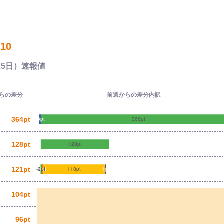
10
25日）速報値
らの差分
前週からの差分内訳
364pt
128pt
121pt
104pt
96pt