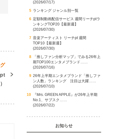
(2026/07/17)
ランキング ジャンル別一覧
定額制動画配信サービス 週間リーチptラ
ンキングTOP20【最新週】
(2026/07/30)
音楽アーティスト リーチpt 週間
TOP10【最新週】
(2026/07/30)
「推しファン分析マップ」でみる26年上
期TOP100エンタメブランド……
ング
(2026/07/16)
pt
26年上半期エンタメブランド「推しファ
ン人数」ランキング 注目は大躍……
週）
(2026/07/10)
『Mrs. GREEN APPLE』が26年上半期
No.1、サブスク……
(2026/07/22)
お知らせ