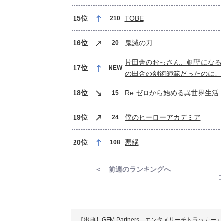
15位
TOBE
210
16位
鬼滅の刃
20
片田舎のおっさん、剣聖になる
17位
NEW
の田舎の剣術師範だったのに
た弟子たちが俺を放ってくれ
18位
Re:ゼロから始める異世界生活
15
19位
僕のヒーローアカデミア
24
20位
悪縁
108
＜ 前週のランキングへ
【出典】GEM Partners「エンタメリーチトラッカー