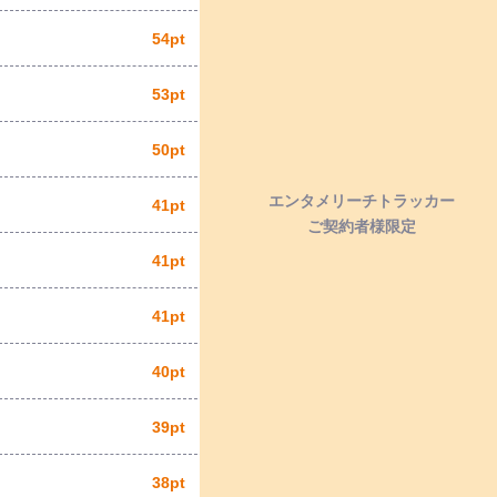
54pt
53pt
50pt
エンタメリーチトラッカー
41pt
ご契約者様限定
41pt
41pt
40pt
39pt
38pt