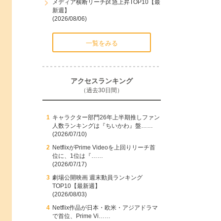
メディア横断リーチpt 急上昇TOP10【最
新週】
(2026/08/06)
一覧をみる
アクセスランキング
（過去30日間）
キャラクター部門26年上半期推しファン
人数ランキングは『ちいかわ』盤……
(2026/07/10)
NetflixがPrime Videoを上回りリーチ首
位に、1位は『……
(2026/07/17)
劇場公開映画 週末動員ランキング
TOP10【最新週】
(2026/08/03)
Netflix作品が日本・欧米・アジアドラマ
で首位、Prime Vi……