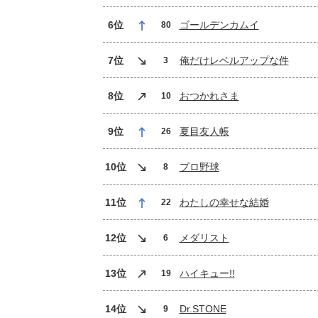
6位
ゴールデンカムイ
80
7位
俺だけレベルアップな件
3
8位
おつかれさま
10
9位
夏目友人帳
26
10位
プロ野球
8
11位
わたしの幸せな結婚
22
12位
メダリスト
6
13位
ハイキュー!!
19
14位
Dr.STONE
9