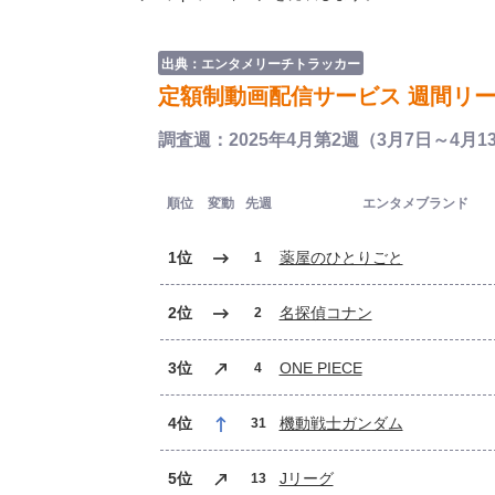
出典：エンタメリーチトラッカー
定額制動画配信サービス 週間リーチ
調査週：2025年4月第2週（3月7日～4月
順位
変動
先週
エンタメブランド
1位
薬屋のひとりごと
1
2位
名探偵コナン
2
3位
ONE PIECE
4
4位
機動戦士ガンダム
31
5位
Jリーグ
13