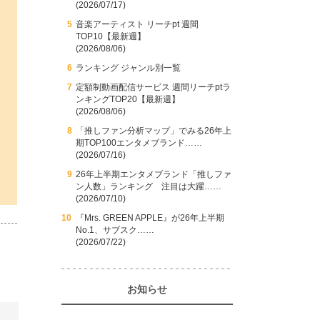
(2026/07/17)
音楽アーティスト リーチpt 週間
TOP10【最新週】
(2026/08/06)
ランキング ジャンル別一覧
定額制動画配信サービス 週間リーチptラ
ンキングTOP20【最新週】
(2026/08/06)
「推しファン分析マップ」でみる26年上
期TOP100エンタメブランド……
(2026/07/16)
26年上半期エンタメブランド「推しファ
ン人数」ランキング 注目は大躍……
(2026/07/10)
『Mrs. GREEN APPLE』が26年上半期
No.1、サブスク……
(2026/07/22)
お知らせ