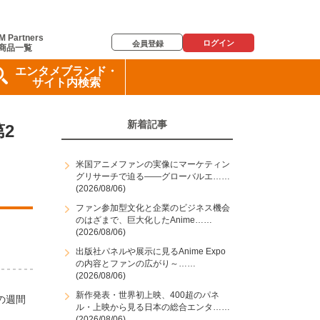
M Partners
ログイン
会員登録
商品一覧
エンタメブランド・
サイト内検索
新着記事
2
米国アニメファンの実像にマーケティン
グリサーチで迫る――グローバルエ……
(2026/08/06)
ファン参加型文化と企業のビジネス機会
のはざまで、巨大化したAnime……
(2026/08/06)
出版社パネルや展示に見るAnime Expo
の内容とファンの広がり～……
(2026/08/06)
新作発表・世界初上映、400超のパネ
の週間
ル・上映から見る日本の総合エンタ……
(2026/08/06)