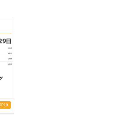
グ
P10