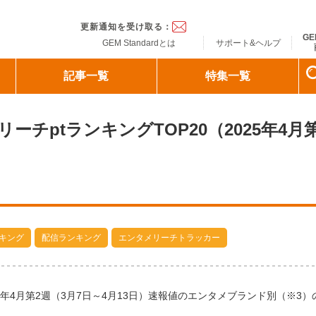
ndard
更新通知を受け取る：
GE
GEM Standardとは
サポート&ヘルプ
記事一覧
特集一覧
チptランキングTOP20（2025年4月第
キング
配信ランキング
エンタメリーチトラッカー
年4月第2週（3月7日～4月13日）速報値のエンタメブランド別（※3）