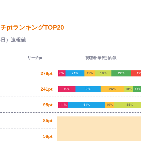
ptランキングTOP20
13日）速報値
リーチpt
視聴者 年代別内訳
276pt
241pt
95pt
85pt
56pt