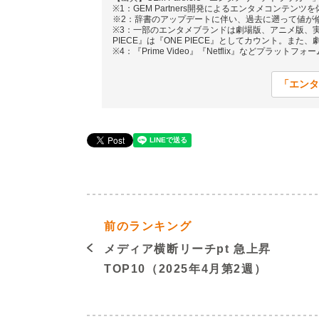
※1：GEM Partners開発によるエンタメコンテ
※2：辞書のアップデートに伴い、過去に遡って値が
※3：一部のエンタメブランドは劇場版、アニメ版、実写
PIECE』は『ONE PIECE』としてカウント。また、劇場
※4：『Prime Video』『Netflix』などプラットフ
「エンタ
前のランキング
メディア横断リーチpt 急上昇
TOP10（2025年4月第2週）