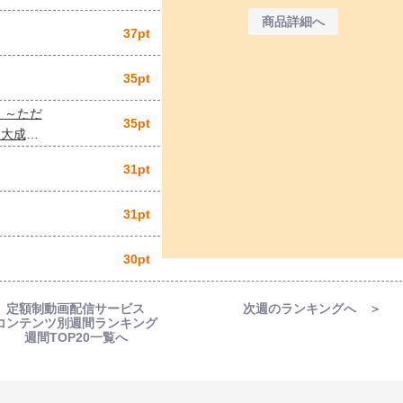
商品詳細へ
37pt
35pt
 ～ただ
35pt
、大成し
ない件～
31pt
31pt
30pt
定額制動画配信サービス
次週のランキングへ ＞
コンテンツ別週間ランキング
週間TOP20一覧へ
」