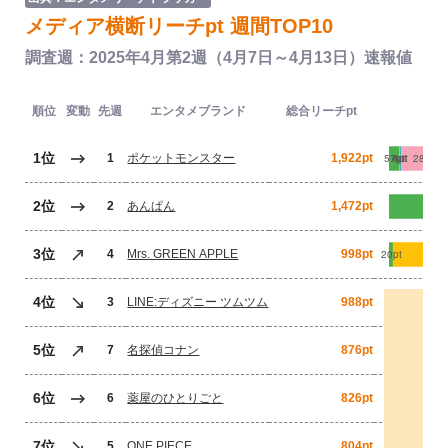
メディア横断リーチpt 週間TOP10
調査週：2025年4月第2週（4月7日～4月13日）速報値
順位
変動
先週
エンタメブランド
総合リーチpt
1位
1
ポケットモンスター
1,922pt
2位
2
あんぱん
1,472pt
3位
4
Mrs. GREEN APPLE
998pt
4位
3
LINE:ディズニー ツムツム
988pt
5位
7
名探偵コナン
876pt
6位
6
薬屋のひとりごと
826pt
7位
5
ONE PIECE
804pt