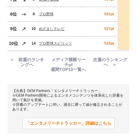
8位
8
プロ野球
591pt
9位
10
めざましテレビ
527pt
10位
14
プロ野球スピリッツ
510pt
＜ 前週のランキ
メディア横断リー
次週のランキング
ングへ
チpt
へ ＞
週間TOP10一覧へ
【出典】GEM Partners「エンタメリーチトラッカー」
※GEM Partners開発によるエンタメコンテンツを体系化した辞書を
用いて集計を実施。
※辞書のアップデートに伴い、過去に遡って値が修正されることが
あります。
「エンタメリーチトラッカー」詳細はこちら