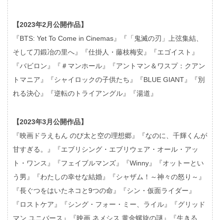
【2023年2月公開作品】
『BTS: Yet To Come in Cinemas』『「鬼滅の刃」上弦集結、
そして刀鍛冶の里へ』『仕掛人・藤枝梅安』『エゴイスト』
『バビロン』『＃マンホール』『アントマン＆ワスプ：クアン
トマニア』『シャイロックの子供たち』『BLUE GIANT』『別
れる決心』『逆転のトライアングル』『湯道』
【2023年3月公開作品】
『映画ドラえもん のび太と空の理想郷』『なのに、千輝くんが
甘すぎる。』『エブリシング・エブリウェア・オール・アッ
ト・ワンス』『フェイブルマンズ』『Winny』『オットーとい
う男』『わたしの幸せな結婚』『シャザム！～神々の怒り～』
『長ぐつをはいたネコと9つの命』『シン・仮面ライダー』
『ロストケア』『シング・フォー・ミー、ライル』『グリッド
マン ユニバース』『映画 ネメシス 黄金螺旋の謎』『生きる