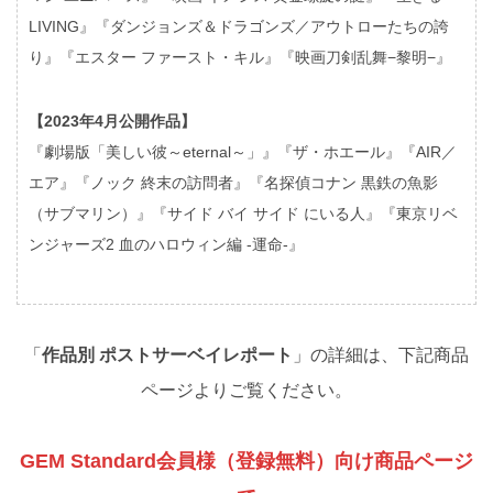
LIVING』『ダンジョンズ＆ドラゴンズ／アウトローたちの誇
り』『エスター ファースト・キル』『映画刀剣乱舞−黎明−』
【2023年4月公開作品】
『劇場版「美しい彼～eternal～」』『ザ・ホエール』『AIR／
エア』『ノック 終末の訪問者』『名探偵コナン 黒鉄の魚影
（サブマリン）』『サイド バイ サイド にいる人』『東京リベ
ンジャーズ2 血のハロウィン編 -運命-』
「
作品別 ポストサーベイレポート
」の詳細は、下記商品
ページよりご覧ください。
GEM Standard会員様（登録無料）向け商品ページ