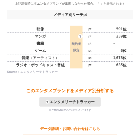
メディア別リーチpt
映像
591位
pt
マンガ
239位
pt
書籍
-
pt
ゲーム
6位
pt
音楽
（アーティスト）
1,678位
pt
ラジオ・ポッドキャスト番組
635位
pt
Source：エンタメリーチトラッカー
このエンタメブランドをメディア別分析する
エンタメリーチトラッカー
※ご契約者様のみご利用いただけます
データ詳細・お問い合わせはこちら