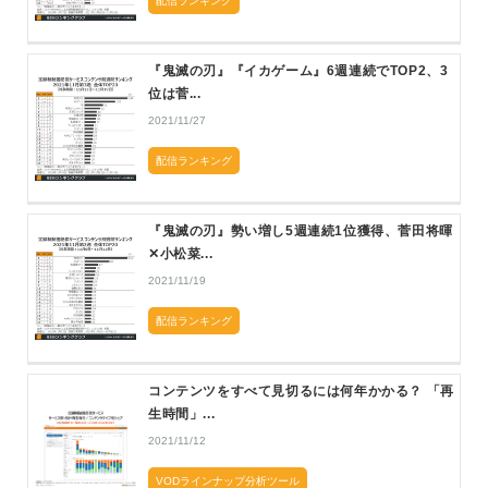
配信ランキング
『鬼滅の刃』『イカゲーム』6週連続でTOP2、3
位は菅...
2021/11/27
配信ランキング
『鬼滅の刃』勢い増し5週連続1位獲得、菅田将暉
✕小松菜...
2021/11/19
配信ランキング
コンテンツをすべて見切るには何年かかる？ 「再
生時間」...
2021/11/12
VODラインナップ分析ツール