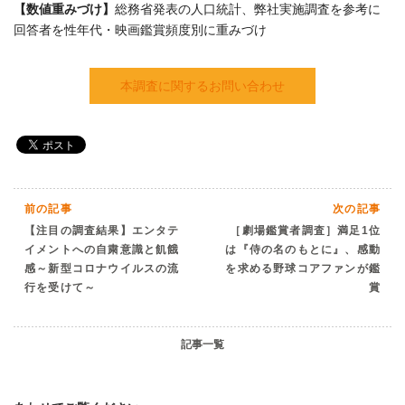
【数値重みづけ】
総務省発表の人口統計、弊社実施調査を参考に
回答者を性年代・映画鑑賞頻度別に重みづけ
本調査に関するお問い合わせ
前の記事
次の記事
【注目の調査結果】エンタテ
［劇場鑑賞者調査］満足1位
イメントへの自粛意識と飢餓
は『侍の名のもとに』、感動
感～新型コロナウイルスの流
を求める野球コアファンが鑑
行を受けて～
賞
記事一覧