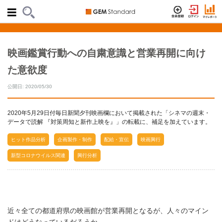
映画鑑賞行動への自粛意識と営業再開に向け
た意欲度
公開日: 2020/05/30
2020年5月29日付毎日新聞夕刊映画欄において掲載された「シネマの週末・
データで読解 『対策周知と新作上映を』」の転載に、補足を加えています。
ヒット作品分析
企画製作・制作
配給・宣伝
映画興行
新型コロナウイルス関連
興行分析
近々全ての都道府県の映画館が営業再開となるが、人々のマイン