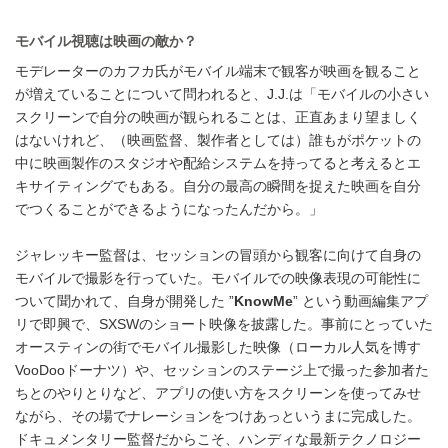
モバイル視聴は映画の敵か？
モデレーターのカフカ氏がモバイル端末で観客が映画を観ること
が増えていることについて問われると、J.J.は「モバイルの小さい
スクリーンで自分の映画が観られることは、正直あまり望ましく
はないけれど、（映画監督、製作者としては）誰もがポケットの
中に映画製作のスタジオや配給システムを持ってると考えるとエ
キサイティングでもある。自分の最高の瞬間を捉えた映画を自分
でつくることができるようになったんだから。」
ジャレッキー監督は、セッションの冒頭から観客に向けて自身の
モバイルで撮影を行っていた。モバイルでの映像表現の可能性に
ついて聞かれて、自身が開発した ”
KnowMe
” という動画編集アプ
リで即興で、SXSWのショート映像を披露した。事前にとっていた
オースティンの街でモバイル撮影した映像（ローカル人気を博す
VooDooドーナツ）や、セッションのステージ上で撮った参加者た
ちとのやりとりなど、アプリの使い方をスクリーンを使ってみせ
ながら、その場でナレーションをつけあっというまに完成した。
ドキュメンタリー監督だからこそ、ハンディな最新テクノロジー