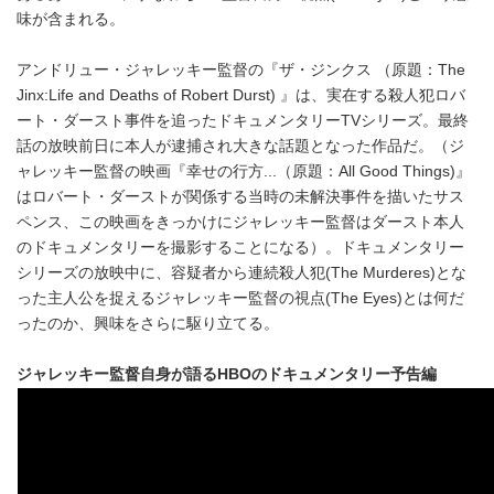
味が含まれる。
アンドリュー・ジャレッキー監督の『ザ・ジンクス （原題：The
Jinx:Life and Deaths of Robert Durst) 』は、実在する殺人犯ロバ
ート・ダースト事件を追ったドキュメンタリーTVシリーズ。最終
話の放映前日に本人が逮捕され大きな話題となった作品だ。（ジ
ャレッキー監督の映画『幸せの行方...（原題：All Good Things)』
はロバート・ダーストが関係する当時の未解決事件を描いたサス
ペンス、この映画をきっかけにジャレッキー監督はダースト本人
のドキュメンタリーを撮影することになる）。ドキュメンタリー
シリーズの放映中に、容疑者から連続殺人犯(The Murderes)とな
った主人公を捉えるジャレッキー監督の視点(The Eyes)とは何だ
ったのか、興味をさらに駆り立てる。
ジャレッキー監督自身が語るHBOのドキュメンタリー予告編