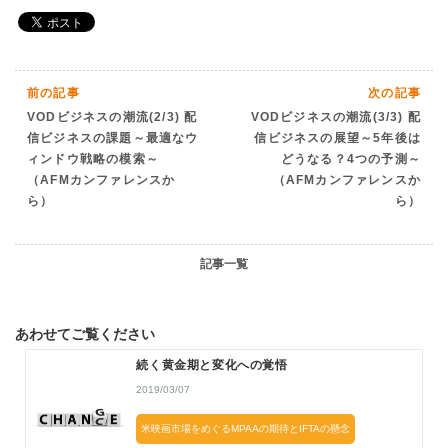
前の記事
次の記事
VODビジネスの潮流(2/3) 配
VODビジネスの潮流(3/3) 配
信ビジネスの課題～最適なウ
信ビジネスの展望～5年後は
ィンドウ戦略の模索～
どうなる？4つの予測～
（AFMカンファレンスか
（AFMカンファレンスか
ら）
ら）
記事一覧
あわせてご覧ください
続く黄金期と変化への覚悟
2019/03/07
米映画市場をめぐるMPAAの期待とIFTAの懸念