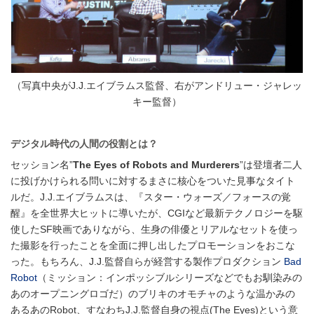
（写真中央がJ.J.エイブラムス監督、右がアンドリュー・ジャレッ
キー監督）
デジタル時代の人間の役割とは？
セッション名”
The Eyes of Robots and Murderers
”は登壇者二人
に投げかけられる問いに対するまさに核心をついた見事なタイト
ルだ。J.J.エイブラムスは、『
スター・ウォーズ／フォースの覚
醒
』を全世界大ヒットに導いたが、CGIなど最新テクノロジーを駆
使したSF映画でありながら、生身の俳優とリアルなセットを使っ
た撮影を行ったことを全面に押し出したプロモーションをおこな
った。もちろん、J.J.監督自らが経営する製作プロダクション
Bad
Robot
（ミッション：インポッシブルシリーズなどでもお馴染みの
あのオープニングロゴだ）のブリキのオモチャのような温かみの
あるあのRobot、すなわちJ.J.監督自身の視点(The Eyes)という意