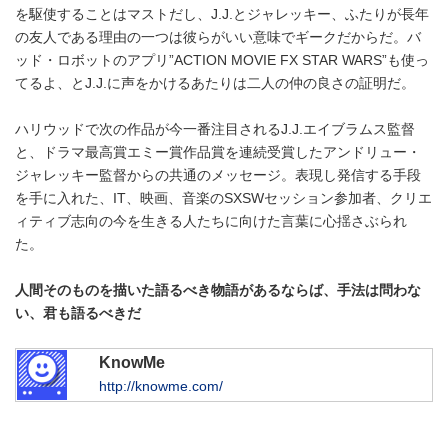
を駆使することはマストだし、J.J.とジャレッキー、ふたりが長年
の友人である理由の一つは彼らがいい意味でギークだからだ。バ
ッド・ロボットのアプリ”ACTION MOVIE FX STAR WARS”も使っ
てるよ、とJ.J.に声をかけるあたりは二人の仲の良さの証明だ。
ハリウッドで次の作品が今一番注目されるJ.J.エイブラムス監督
と、ドラマ最高賞エミー賞作品賞を連続受賞したアンドリュー・
ジャレッキー監督からの共通のメッセージ。表現し発信する手段
を手に入れた、IT、映画、音楽のSXSWセッション参加者、クリエ
ィティブ志向の今を生きる人たちに向けた言葉に心揺さぶられ
た。
人間そのものを描いた語るべき物語があるならば、手法は問わな
い、君も語るべきだ
KnowMe
http://knowme.com/