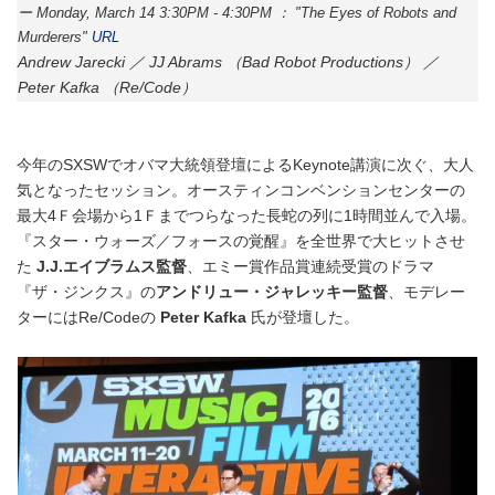
ー Monday, March 14 3:30PM - 4:30PM ： "The Eyes of Robots and
Murderers"
URL
Andrew Jarecki ／ JJ Abrams （Bad Robot Productions） ／
Peter Kafka （Re/Code）
今年のSXSWでオバマ大統領登壇によるKeynote講演に次ぐ、大人
気となったセッション。オースティンコンベンションセンターの
最大4Ｆ会場から1Ｆまでつらなった長蛇の列に1時間並んで入場。
『スター・ウォーズ／フォースの覚醒』を全世界で大ヒットさせ
た
J.J.エイブラムス監督
、エミー賞作品賞連続受賞のドラマ
『ザ・ジンクス』の
アンドリュー・ジャレッキー監督
、モデレー
ターにはRe/Codeの
Peter Kafka
氏が登壇した。