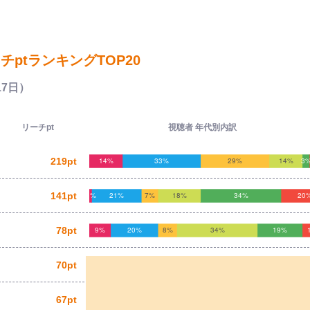
ptランキングTOP20
17日）
リーチpt
視聴者 年代別内訳
219pt
141pt
78pt
70pt
67pt