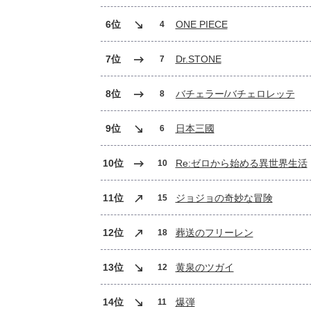
6位
ONE PIECE
4
7位
Dr.STONE
7
8位
バチェラー/バチェロレッテ
8
9位
日本三國
6
10位
Re:ゼロから始める異世界生活
10
11位
ジョジョの奇妙な冒険
15
12位
葬送のフリーレン
18
13位
黄泉のツガイ
12
14位
爆弾
11