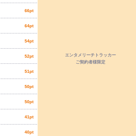
66pt
64pt
54pt
エンタメリーチトラッカー
52pt
ご契約者様限定
51pt
50pt
50pt
41pt
40pt