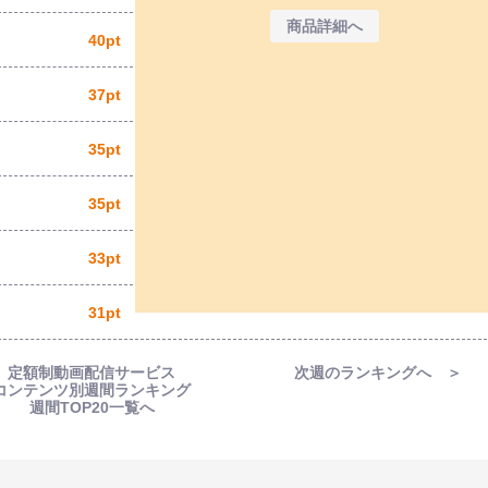
商品詳細へ
40pt
37pt
35pt
35pt
33pt
31pt
定額制動画配信サービス
次週のランキングへ ＞
コンテンツ別週間ランキング
週間TOP20一覧へ
」