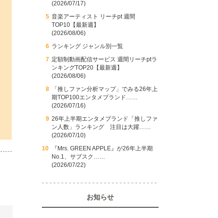
(2026/07/17)
音楽アーティスト リーチpt 週間
TOP10【最新週】
(2026/08/06)
ランキング ジャンル別一覧
定額制動画配信サービス 週間リーチptラ
ンキングTOP20【最新週】
(2026/08/06)
「推しファン分析マップ」でみる26年上
期TOP100エンタメブランド……
(2026/07/16)
26年上半期エンタメブランド「推しファ
ン人数」ランキング 注目は大躍……
(2026/07/10)
『Mrs. GREEN APPLE』が26年上半期
No.1、サブスク……
(2026/07/22)
お知らせ