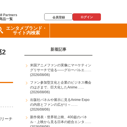
M Partners
ログイン
会員登録
商品一覧
エンタメブランド・
サイト内検索
新着記事
2
米国アニメファンの実像にマーケティン
グリサーチで迫る――グローバルエ……
(2026/08/06)
ファン参加型文化と企業のビジネス機会
のはざまで、巨大化したAnime……
(2026/08/06)
出版社パネルや展示に見るAnime Expo
の内容とファンの広がり～……
(2026/08/06)
新作発表・世界初上映、400超のパネ
間リーチ
ル・上映から見る日本の総合エンタ……
(2026/08/06)