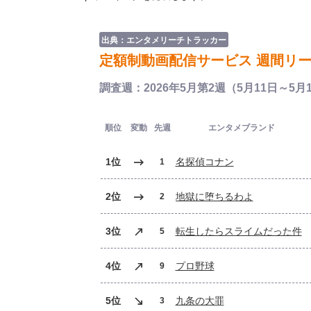
出典：エンタメリーチトラッカー
定額制動画配信サービス 週間リーチ
調査週：2026年5月第2週（5月11日～5月
順位
変動
先週
エンタメブランド
1位
名探偵コナン
1
2位
地獄に堕ちるわよ
2
3位
転生したらスライムだった件
5
4位
プロ野球
9
5位
九条の大罪
3