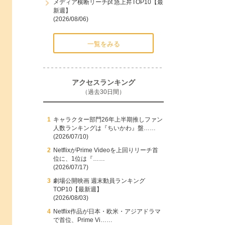
メディア横断リーチpt 急上昇TOP10【最
新週】
(2026/08/06)
一覧をみる
アクセスランキング
（過去30日間）
キャラクター部門26年上半期推しファン
人数ランキングは『ちいかわ』盤……
(2026/07/10)
NetflixがPrime Videoを上回りリーチ首
位に、1位は『……
(2026/07/17)
劇場公開映画 週末動員ランキング
TOP10【最新週】
(2026/08/03)
Netflix作品が日本・欧米・アジアドラマ
で首位、Prime Vi……