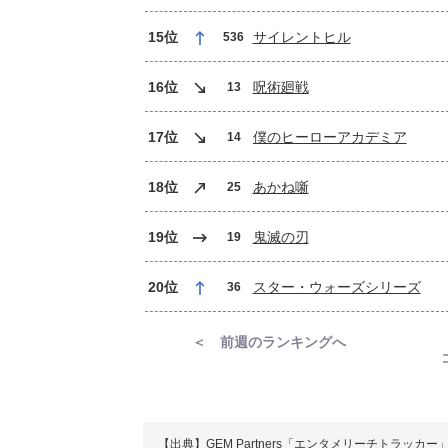
15位
サイレントヒル
536
16位
呪術廻戦
13
17位
僕のヒーローアカデミア
14
18位
あかね噺
25
19位
鬼滅の刃
19
20位
スター・ウォーズシリーズ
36
＜ 前週のランキングへ
【出典】GEM Partners「エンタメリーチトラッカー