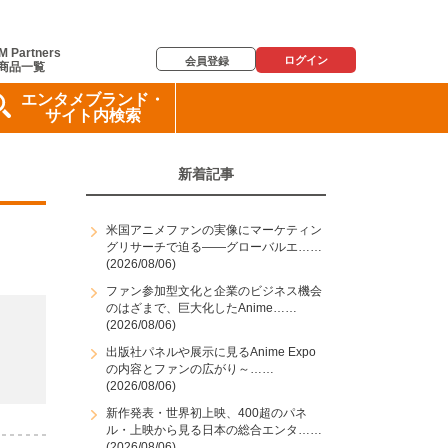
M Partners
ログイン
会員登録
商品一覧
エンタメブランド・
サイト内検索
新着記事
米国アニメファンの実像にマーケティン
グリサーチで迫る――グローバルエ……
(2026/08/06)
ファン参加型文化と企業のビジネス機会
のはざまで、巨大化したAnime……
(2026/08/06)
出版社パネルや展示に見るAnime Expo
の内容とファンの広がり～……
(2026/08/06)
新作発表・世界初上映、400超のパネ
ル・上映から見る日本の総合エンタ……
(2026/08/06)