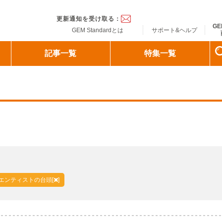
ndard
更新通知を受け取る：
GE
GEM Standardとは
サポート&ヘルプ
記事一覧
特集一覧
エンティストの台頭[
]