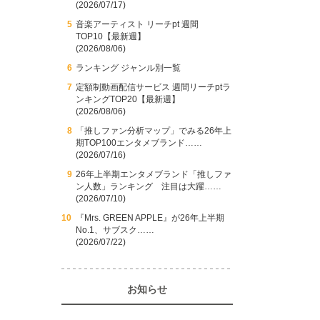
(2026/07/17)
音楽アーティスト リーチpt 週間
TOP10【最新週】
(2026/08/06)
ランキング ジャンル別一覧
定額制動画配信サービス 週間リーチptラ
ンキングTOP20【最新週】
(2026/08/06)
「推しファン分析マップ」でみる26年上
期TOP100エンタメブランド……
(2026/07/16)
26年上半期エンタメブランド「推しファ
ン人数」ランキング 注目は大躍……
(2026/07/10)
『Mrs. GREEN APPLE』が26年上半期
No.1、サブスク……
(2026/07/22)
お知らせ