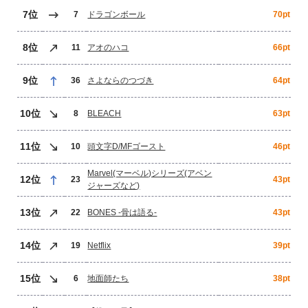
7位
7
ドラゴンボール
70pt
8位
11
アオのハコ
66pt
9位
36
さよならのつづき
64pt
10位
8
BLEACH
63pt
11位
10
頭文字D/MFゴースト
46pt
Marvel(マーベル)シリーズ(アベン
12位
23
43pt
ジャーズなど)
13位
22
BONES -骨は語る-
43pt
14位
19
Netflix
39pt
15位
6
地面師たち
38pt