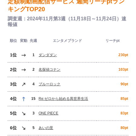
定額制動画配信サービス 週間リーチptラン
キングTOP20
調査週：2024年11月第3週（11月18日～11月24日）速
報値
順位
変動
先週
エンタメブランド
リーチpt
1位
1
ダンダダン
230pt
2位
2
名探偵コナン
103pt
3位
4
ブルーロック
90pt
4位
15
Re:ゼロから始める異世界生活
85pt
5位
3
ONE PIECE
83pt
6位
5
あいの里
80pt