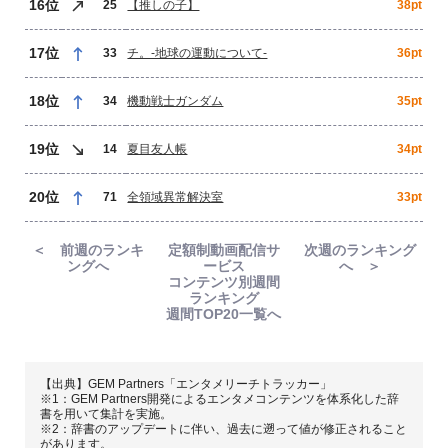
16位
25
【推しの子】
38pt
17位
33
チ。-地球の運動について-
36pt
18位
34
機動戦士ガンダム
35pt
19位
14
夏目友人帳
34pt
20位
71
全領域異常解決室
33pt
＜ 前週のランキ
定額制動画配信サ
次週のランキング
ングへ
ービス
へ ＞
コンテンツ別週間
ランキング
週間TOP20一覧へ
【出典】GEM Partners「エンタメリーチトラッカー」
※1：GEM Partners開発によるエンタメコンテンツを体系化した辞
書を用いて集計を実施。
※2：辞書のアップデートに伴い、過去に遡って値が修正されること
があります。