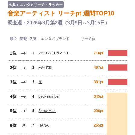
出典：エンタメリーチトラッカー
音楽アーティスト リーチpt 週間TOP10
調査週：2026年3月第2週（3月9日～3月15日）
順位
変動
先週
エンタメブランド
リーチpt
1位
1
Mrs. GREEN APPLE
716pt
2位
2
米津玄師
467pt
3位
3
嵐
381pt
4位
4
back number
345pt
5位
5
Snow Man
296pt
6位
7
HANA
265pt