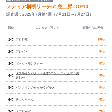
メディア横断リーチpt 急上昇TOP10
調査週：2025年7月第4週（7月21日～7月27日）
順位
エンタメブランド
前週からの差分
1位
プロ野球
196pt
2位
プレバト!!
94pt
3位
ポケットモンスター
87pt
ダブルインパクト〜漫才&コント 二刀流No.1決
4位
85pt
定戦〜
5位
バナナマンのせっかくグルメ!!
84pt
6位
チョッちゃん
82pt
7位
ネプリーグ
78pt