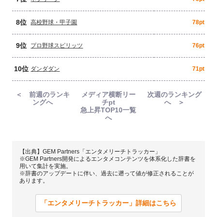
8位
高校野球・甲子園
78pt
9位
プロ野球スピリッツ
76pt
10位
ダンダダン
71pt
＜ 前週のランキ
メディア横断リー
次週のランキング
ングへ
チpt
へ ＞
急上昇TOP10一覧
へ
【出典】GEM Partners「エンタメリーチトラッカー」
※GEM Partners開発によるエンタメコンテンツを体系化した辞書を
用いて集計を実施。
※辞書のアップデートに伴い、過去に遡って値が修正されることが
あります。
「エンタメリーチトラッカー」詳細はこちら