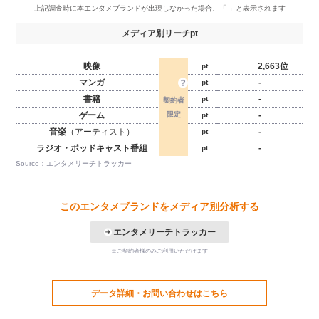
メディア別リーチpt
映像
2,663位
pt
マンガ
-
pt
書籍
-
pt
ゲーム
-
pt
音楽
（アーティスト）
-
pt
ラジオ・ポッドキャスト番組
-
pt
Source：エンタメリーチトラッカー
このエンタメブランドをメディア別分析する
エンタメリーチトラッカー
※ご契約者様のみご利用いただけます
データ詳細・お問い合わせはこちら