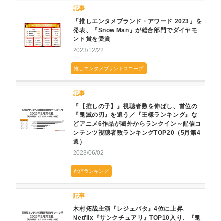
記事
「推しエンタメブランド・アワード 2023」を
発表、『Snow Man』が総合部門でダイヤモ
ンド賞を受賞
2023/12/22
推しエンタメブランドスコープ
記事
『【推しの子】』視聴者数を伸ばし、首位の
『鬼滅の刃』を追う／『王様ランキング』な
どアニメ6作品が圏外からランクイン～配信コ
ンテンツ視聴者数ランキングTOP20（5月第4
週）
2023/06/02
配信ランキング
記事
木村拓哉主演『レジェバタ』4位に上昇、
Netflix『サンクチュアリ』TOP10入り、『鬼