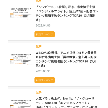
記事
『ワンピース』1位返り咲き、米倉涼子主演
『エンジェルフライト』急上昇2位～配信コン
テンツ視聴者数ランキングTOP20（3月第5
週）
2023/04/06
配信ランキング
記事
WBCが1位獲得、アニメ以外では初／最終回
直前に草彅剛主演『罠の戦争』急上昇～配信
コンテンツ視聴者数ランキングTOP20（3月
第4週）
2023/03/31
配信ランキング
記事
人気ドラマ急上昇、Netflix『ザ・グローリ
ー』、Amazon『エンジェルフライト』、
Hulu『ブラッシュアップライフ』など～配信