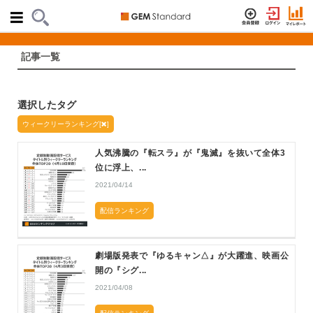
記事一覧
選択したタグ
ウィークリーランキング[
]
人気沸騰の『転スラ』が『鬼滅』を抜いて全体3
位に浮上、...
2021/04/14
配信ランキング
劇場版発表で『ゆるキャン△』が大躍進、映画公
開の『シグ...
2021/04/08