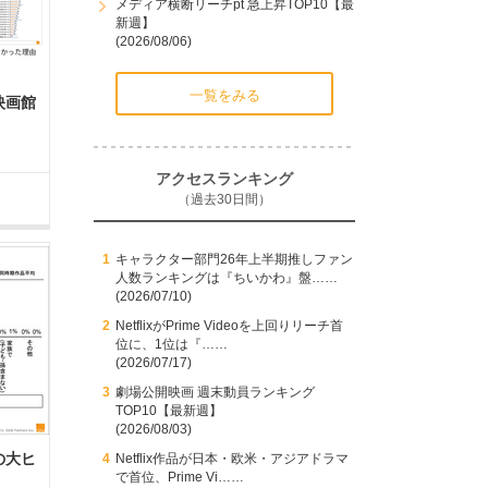
メディア横断リーチpt 急上昇TOP10【最
新週】
(2026/08/06)
一覧をみる
映画館
アクセスランキング
（過去30日間）
キャラクター部門26年上半期推しファン
人数ランキングは『ちいかわ』盤……
(2026/07/10)
NetflixがPrime Videoを上回りリーチ首
位に、1位は『……
(2026/07/17)
劇場公開映画 週末動員ランキング
TOP10【最新週】
(2026/08/03)
の大ヒ
Netflix作品が日本・欧米・アジアドラマ
で首位、Prime Vi……