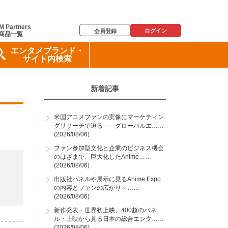
M Partners
ログイン
会員登録
商品一覧
エンタメブランド・
サイト内検索
新着記事
米国アニメファンの実像にマーケティン
グリサーチで迫る――グローバルエ……
(2026/08/06)
ファン参加型文化と企業のビジネス機会
のはざまで、巨大化したAnime……
(2026/08/06)
出版社パネルや展示に見るAnime Expo
の内容とファンの広がり～……
(2026/08/06)
新作発表・世界初上映、400超のパネ
ル・上映から見る日本の総合エンタ……
(2026/08/06)