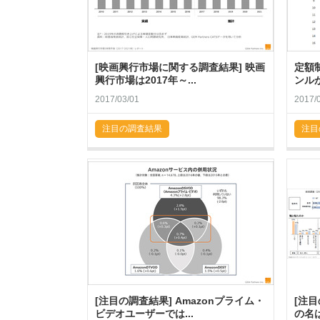
[映画興行市場に関する調査結果] 映画
定額
興行市場は2017年～...
ンル
2017/03/01
2017/
注目の調査結果
注目
[注目の調査結果] Amazonプライム・
[注
ビデオユーザーでは...
の名は