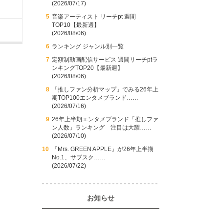
(2026/07/17)
音楽アーティスト リーチpt 週間
TOP10【最新週】
(2026/08/06)
ランキング ジャンル別一覧
定額制動画配信サービス 週間リーチptラ
ンキングTOP20【最新週】
(2026/08/06)
「推しファン分析マップ」でみる26年上
期TOP100エンタメブランド……
(2026/07/16)
26年上半期エンタメブランド「推しファ
ン人数」ランキング 注目は大躍……
(2026/07/10)
『Mrs. GREEN APPLE』が26年上半期
No.1、サブスク……
(2026/07/22)
お知らせ