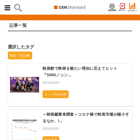
記事一覧
選択したタグ
配給・宣伝[
]
映画館で映画を観たい理由に応えてヒット
『SING／シン...
2022/03/25
ヒット作品分析
＜映画鑑賞者調査＞コロナ禍で映画市場が縮小す
るなか、I...
2022/03/22