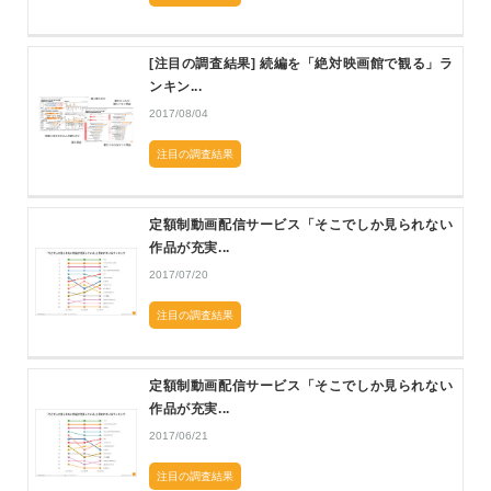
[注目の調査結果] 続編を「絶対映画館で観る」ラ
ンキン...
2017/08/04
注目の調査結果
定額制動画配信サービス「そこでしか見られない
作品が充実...
2017/07/20
注目の調査結果
定額制動画配信サービス「そこでしか見られない
作品が充実...
2017/06/21
注目の調査結果