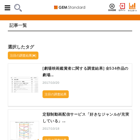
記事一覧
選択したタグ
注目の調査結果[
]
[劇場映画鑑賞者に関する調査結果] 全534作品の
劇場...
2017/10/20
注目の調査結果
定額制動画配信サービス「好きなジャンルが充実
している」...
2017/10/18