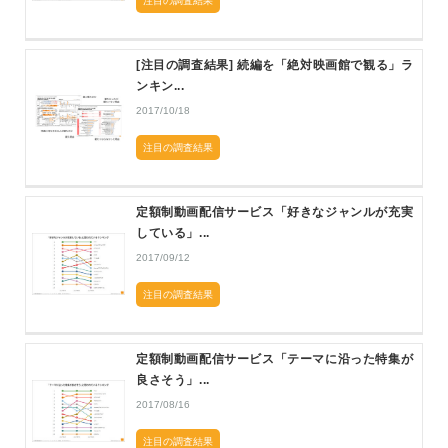
注目の調査結果
[注目の調査結果] 続編を「絶対映画館で観る」ラ
ンキン...
2017/10/18
注目の調査結果
定額制動画配信サービス「好きなジャンルが充実
している」...
2017/09/12
注目の調査結果
定額制動画配信サービス「テーマに沿った特集が
良さそう」...
2017/08/16
注目の調査結果